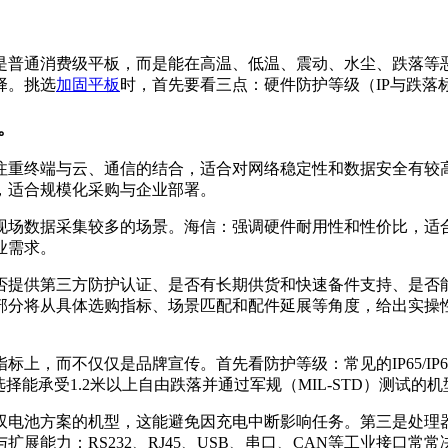
是普通消费级平板，而是能在高温、低温、震动、水尘、跌落等
择。挑选
加固平板
时，首先要看三点：硬件防护等级（IP与跌落
。
注重终端与云、通信的结合，适合对网络稳定性和数据安全有较
，适合规模化采购与企业部署。
现场数据采集较多的场景。海信：强调硬件耐用性和性价比，适
业需求。
否提供第三方防护认证、是否有长期供货和快速备件支持、是否
分将从具体选购指标、场景匹配和配件延展等角度，给出实操性
标上，而不仅仅是品牌宣传。首先看防护等级：常见的IP65/I
择能承受1.2米以上自由跌落并通过军规（MIL-STD）测试的机
双电池方案的机型，这能避免因充电中断影响任务。第三是处理
展能力：RS232、RJ45、USB、串口、CAN等工业接口