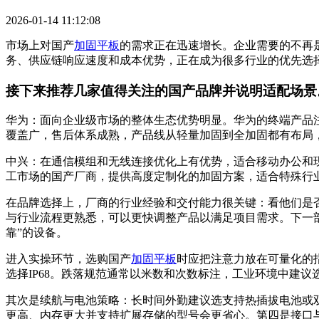
2026-01-14 11:12:08
市场上对国产
加固平板
的需求正在迅速增长。企业需要的不再
务、供应链响应速度和成本优势，正在成为很多行业的优先选
接下来推荐几家值得关注的国产品牌并说明适配场景
华为：面向企业级市场的整体生态优势明显。华为的终端产品
覆盖广，售后体系成熟，产品线从轻量加固到全加固都有布局
中兴：在通信模组和无线连接优化上有优势，适合移动办公和
工市场的国产厂商，提供高度定制化的加固方案，适合特殊行
在品牌选择上，厂商的行业经验和交付能力很关键：看他们是
与行业流程更熟悉，可以更快调整产品以满足项目需求。下一部
靠”的设备。
进入实操环节，选购国产
加固平板
时应把注意力放在可量化的指
选择IP68。跌落规范通常以米数和次数标注，工业环境中建议选
其次是续航与电池策略：长时间外勤建议选支持热插拔电池或
更高、内存更大并支持扩展存储的型号会更省心。第四是接口与扩