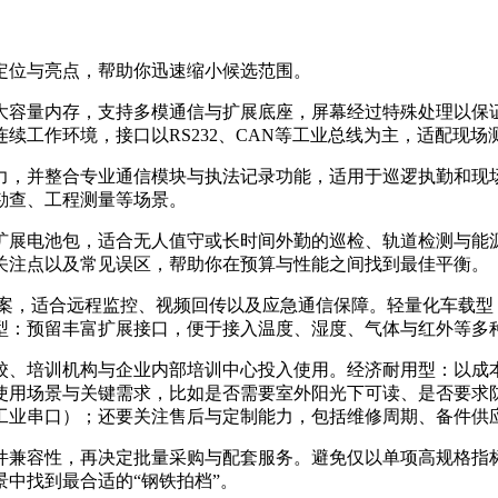
定位与亮点，帮助你迅速缩小候选范围。
大容量内存，支持多模通信与扩展底座，屏幕经过特殊处理以保
续工作环境，接口以RS232、CAN等工业总线为主，适配现场
力，并整合专业通信模块与执法记录功能，适用于巡逻执勤和现场
勘查、工程测量等场景。
扩展电池包，适合无人值守或长时间外勤的巡检、轨道检测与能
关注点以及常见误区，帮助你在预算与性能之间找到最佳平衡。
通信方案，适合远程监控、视频回传以及应急通信保障。轻量化车载
型：预留丰富扩展接口，便于接入温度、湿度、气体与红外等多
校、培训机构与企业内部培训中心投入使用。经济耐用型：以成
使用场景与关键需求，比如是否需要室外阳光下可读、是否要求
工业串口）；还要关注售后与定制能力，包括维修周期、备件供
件兼容性，再决定批量采购与配套服务。避免仅以单项高规格指
中找到最合适的“钢铁拍档”。