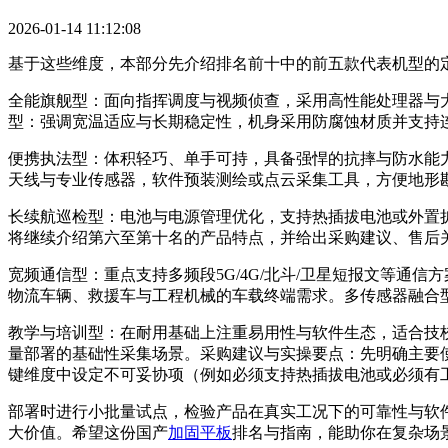
2026-01-14 11:12:08
基于这些维度，本部分先介绍排名前十中的前五款代表机型的
全能旗舰型：面向指挥调度与视频侦查，采用高性能处理器与
型：强调宽温适应与长期稳定性，机身采用防腐蚀材质并支持连
便携执法型：体积轻巧、单手可持，具备强悍的抗摔与防水能
天线与专业传感器，软件预装测绘或点云采集工具，方便地形
长续航巡检型：电池与电源管理优化，支持热插拔电池或外置
将继续介绍第六至第十名的产品特点，并给出采购建议、售后
宽频通信型：重点支持多频段5G/4G/北斗/卫星短报文等
物流车辆、救援车与工程机械的车载终端需求。多传感器融合
教学与培训型：在耐用基础上注重易用性与软件生态，适合技
量部署的基础性采集场景。采购建议与实操要点：先明确主要
键维度中设定不可妥协项（例如必须支持热插拔电池或必须有
部署时进行小批量试点，检验产品在真实工况下的可靠性与软
大价值。希望这份国产
加固平板
排名与指南，能助你在复杂场景