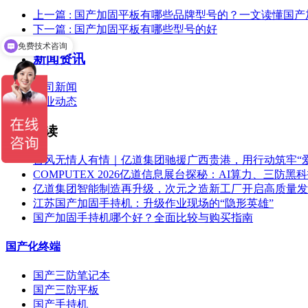
上一篇
: 国产加固平板有哪些品牌型号的？一文读懂国
下一篇
: 国产加固平板有哪些型号的好
免费技术咨询
新闻资讯
公司新闻
行业动态
推荐阅读
台风无情人有情｜亿道集团驰援广西贵港，用行动筑牢“
COMPUTEX 2026亿道信息展台探秘：AI算力、三防
亿道集团智能制造再升级，次元之造新工厂开启高质量发
江苏国产加固手持机：升级作业现场的“隐形英雄”
国产加固手持机哪个好？全面比较与购买指南
国产化终端
国产三防笔记本
国产三防平板
国产手持机