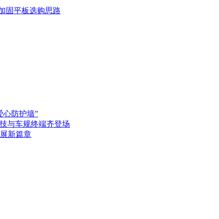
产加固平板选购思路
爱心防护墙”
黑科技与车规终端齐登场
展新篇章