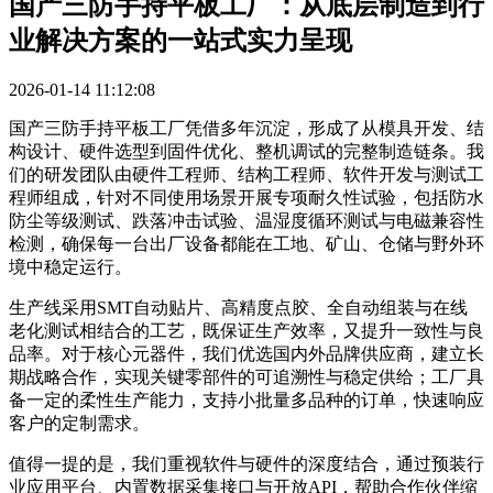
国产三防手持平板工厂：从底层制造到行
业解决方案的一站式实力呈现
2026-01-14 11:12:08
国产三防手持平板工厂凭借多年沉淀，形成了从模具开发、结
构设计、硬件选型到固件优化、整机调试的完整制造链条。我
们的研发团队由硬件工程师、结构工程师、软件开发与测试工
程师组成，针对不同使用场景开展专项耐久性试验，包括防水
防尘等级测试、跌落冲击试验、温湿度循环测试与电磁兼容性
检测，确保每一台出厂设备都能在工地、矿山、仓储与野外环
境中稳定运行。
生产线采用SMT自动贴片、高精度点胶、全自动组装与在线
老化测试相结合的工艺，既保证生产效率，又提升一致性与良
品率。对于核心元器件，我们优选国内外品牌供应商，建立长
期战略合作，实现关键零部件的可追溯性与稳定供给；工厂具
备一定的柔性生产能力，支持小批量多品种的订单，快速响应
客户的定制需求。
值得一提的是，我们重视软件与硬件的深度结合，通过预装行
业应用平台、内置数据采集接口与开放API，帮助合作伙伴缩