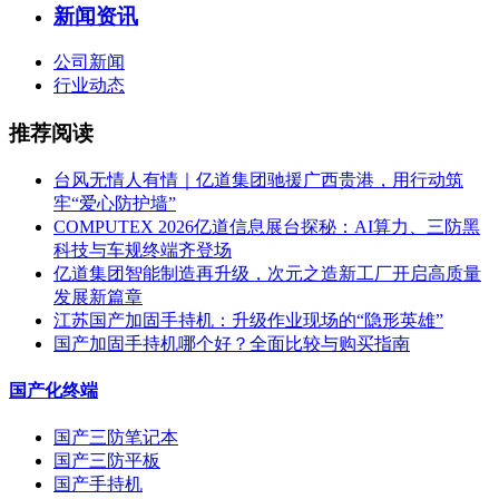
新闻资讯
公司新闻
行业动态
推荐阅读
台风无情人有情｜亿道集团驰援广西贵港，用行动筑
牢“爱心防护墙”
COMPUTEX 2026亿道信息展台探秘：AI算力、三防黑
科技与车规终端齐登场
亿道集团智能制造再升级，次元之造新工厂开启高质量
发展新篇章
江苏国产加固手持机：升级作业现场的“隐形英雄”
国产加固手持机哪个好？全面比较与购买指南
国产化终端
国产三防笔记本
国产三防平板
国产手持机