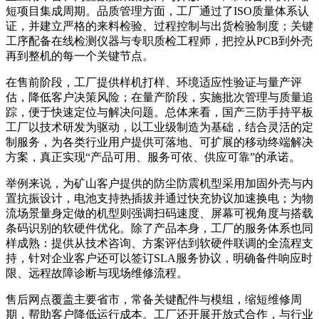
短项目集成周期。品质管理方面，工厂通过了ISO质量体系认
证，并建立严格的来料检验、过程控制与出货检验制度；关键
工序配备在线检测仪器与专职质检工程师，把控从PCB到外壳
再到整机的每一个关键节点。
在售前阶段，工厂提供样机打样、环境适应性验证与量产评
估，降低客户决策风险；在量产阶段，实施批次管理与质量追
踪，便于快速定位与解决问题。总体来看，国产三防手持平板
工厂以技术研发为驱动，以工业级制造为基础，结合灵活的定
制服务，为各类行业用户提供可落地、可扩展的移动终端解决
方案，真正实现“产品可用、服务可依、供应可靠”的承诺。
举例来说，为矿山客户提供的防尘防震机型采用加固外壳与内
置抗振设计，电池支持热插拔并通过快充协议加速换电；为物
流场景量身定做的机型则强调扫码速度、屏幕可视角度与搭载
条码识别的软硬件优化。除了产品本身，工厂的服务体系也同
样成熟：提供从技术咨询、方案评估到软硬件联调的全流程支
持，针对企业客户还可以签订SLA服务协议，明确备件响应时
限、远程故障诊断与现场维修流程。
售后网点覆盖主要省市，常备关键配件与模组，缩短维修周
期，帮助客户降低运行成本。工厂还开展开放式合作，与行业