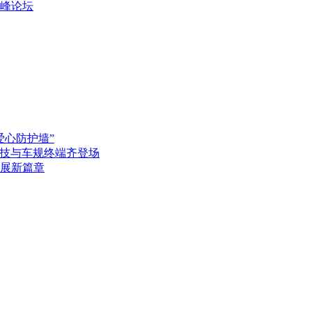
高峰论坛
爱心防护墙”
黑科技与车规终端齐登场
展新篇章