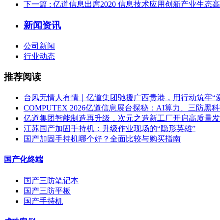
下一篇
: 亿道信息出席2020 信息技术应用创新产业生态
新闻资讯
公司新闻
行业动态
推荐阅读
台风无情人有情｜亿道集团驰援广西贵港，用行动筑牢“
COMPUTEX 2026亿道信息展台探秘：AI算力、三防
亿道集团智能制造再升级，次元之造新工厂开启高质量发
江苏国产加固手持机：升级作业现场的“隐形英雄”
国产加固手持机哪个好？全面比较与购买指南
国产化终端
国产三防笔记本
国产三防平板
国产手持机